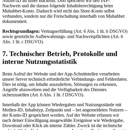
Nutzer-ID an unser Backend. Dort speichern wir den IAP-
Nachweis und die daraus folgende Inhaltsberechtigung beim
Muhabbet-Konto. Dadurch wird nicht das Store-Konto selbst
verbunden, sondern nur die Freischaltung innerhalb von Muhabbet
dokumentiert.
Rechtsgrundlagen:
Vertragserfüllung (Art. 6 Abs. 1 lit. b DSGVO)
sowie gesetzliche Aufbewahrungs- und Nachweispflichten (Art. 6
Abs. 1 lit. c DSGVO).
7. Technischer Betrieb, Protokolle und
interne Nutzungsstatistik
Beim Aufruf der Website und der App-Schnittstellen verarbeiten
unsere Server technisch erforderliche Verbindungs- und Fehlerdaten.
Dies ist nötig, um Inhalte auszuliefern, Störungen zu erkennen,
Angriffe abzuwehren und die Verfügbarkeit des Dienstes
sicherzustellen (Art. 6 Abs. 1 lit. f DSGVO).
Innerhalb der App können Wiedergaben und Nutzungsstände mit
Medien-ID, Inhaltstyp, Zeitpunkt und – bei angemeldeten Nutzern –
der Konto-ID gespeichert werden. Auf der Website erfassen wir
nach deiner Einwilligung ausgewählte Ereignisse wie Wiedergabe,
Download oder Klick als interne Zähler. Zweck ist die technische