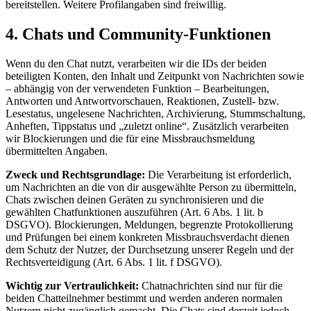
bereitstellen. Weitere Profilangaben sind freiwillig.
4. Chats und Community-Funktionen
Wenn du den Chat nutzt, verarbeiten wir die IDs der beiden
beteiligten Konten, den Inhalt und Zeitpunkt von Nachrichten sowie
– abhängig von der verwendeten Funktion – Bearbeitungen,
Antworten und Antwortvorschauen, Reaktionen, Zustell- bzw.
Lesestatus, ungelesene Nachrichten, Archivierung, Stummschaltung,
Anheften, Tippstatus und „zuletzt online“. Zusätzlich verarbeiten
wir Blockierungen und die für eine Missbrauchsmeldung
übermittelten Angaben.
Zweck und Rechtsgrundlage:
Die Verarbeitung ist erforderlich,
um Nachrichten an die von dir ausgewählte Person zu übermitteln,
Chats zwischen deinen Geräten zu synchronisieren und die
gewählten Chatfunktionen auszuführen (Art. 6 Abs. 1 lit. b
DSGVO). Blockierungen, Meldungen, begrenzte Protokollierung
und Prüfungen bei einem konkreten Missbrauchsverdacht dienen
dem Schutz der Nutzer, der Durchsetzung unserer Regeln und der
Rechtsverteidigung (Art. 6 Abs. 1 lit. f DSGVO).
Wichtig zur Vertraulichkeit:
Chatnachrichten sind nur für die
beiden Chatteilnehmer bestimmt und werden anderen normalen
Nutzern nicht zugänglich gemacht. Die Chats sind derzeit jedoch