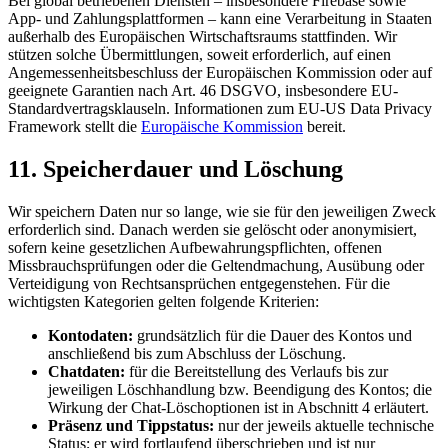
Bei global betriebenen Diensten – insbesondere Firebase sowie
App- und Zahlungsplattformen – kann eine Verarbeitung in Staaten
außerhalb des Europäischen Wirtschaftsraums stattfinden. Wir
stützen solche Übermittlungen, soweit erforderlich, auf einen
Angemessenheitsbeschluss der Europäischen Kommission oder auf
geeignete Garantien nach Art. 46 DSGVO, insbesondere EU-
Standardvertragsklauseln. Informationen zum EU-US Data Privacy
Framework stellt die
Europäische Kommission
bereit.
11. Speicherdauer und Löschung
Wir speichern Daten nur so lange, wie sie für den jeweiligen Zweck
erforderlich sind. Danach werden sie gelöscht oder anonymisiert,
sofern keine gesetzlichen Aufbewahrungspflichten, offenen
Missbrauchsprüfungen oder die Geltendmachung, Ausübung oder
Verteidigung von Rechtsansprüchen entgegenstehen. Für die
wichtigsten Kategorien gelten folgende Kriterien:
Kontodaten:
grundsätzlich für die Dauer des Kontos und
anschließend bis zum Abschluss der Löschung.
Chatdaten:
für die Bereitstellung des Verlaufs bis zur
jeweiligen Löschhandlung bzw. Beendigung des Kontos; die
Wirkung der Chat-Löschoptionen ist in Abschnitt 4 erläutert.
Präsenz und Tippstatus:
nur der jeweils aktuelle technische
Status; er wird fortlaufend überschrieben und ist nur